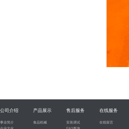
公司介绍
产品展示
售后服务
在线服务
事业简介
食品机械
安装调试
在线留言
企业文化
FAQ查询