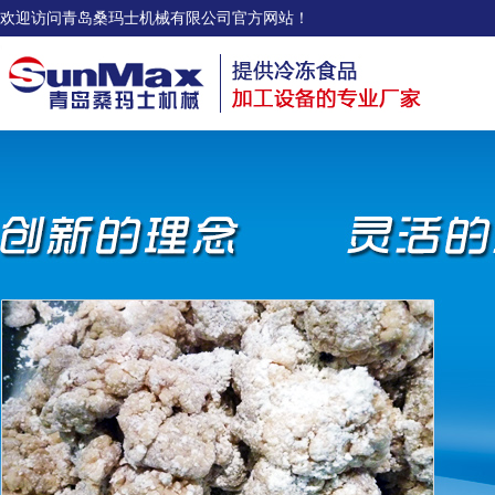
欢迎访问青岛桑玛士机械有限公司官方网站！