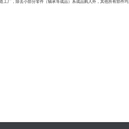
造工厂，除去小部分零件（轴承等成品）系成品购入外，其他所有部件均