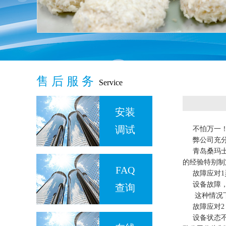
售 后 服 务
Service
安装
调试
不怕万一！
弊公司充分
青岛桑玛士机
的经验特别制
FAQ
故障应对1
设备故障，
查询
这种情况下
故障应对2 
设备状态不