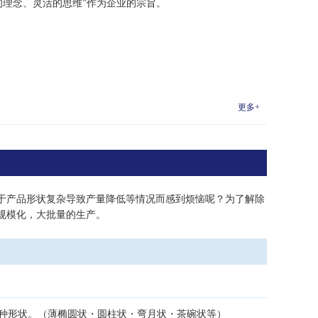
的理念、灵活的思维”作为企业的宗旨。
更多+
于产品形状复杂导致产量降低等情况而感到烦恼呢？为了解除
规模化，大批量的生产。
各种形状。（薄椭圆状・圆柱状・弯月状・茶碗状等）