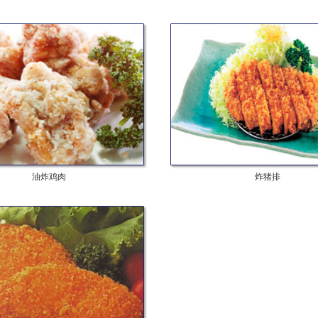
油炸鸡肉
炸猪排