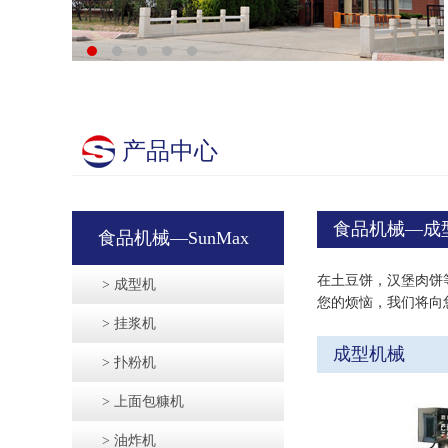
产品中心
食品机械—成
食品机械—SunMax
在土豆饼，汉堡肉饼
> 成型机
您的烦恼，我们将向
> 挂浆机
成型机械
> 扑粉机
> 上面包糠机
> 油炸机