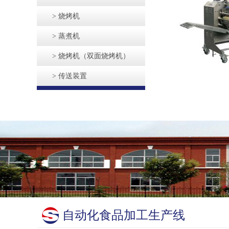
> 烧烤机
> 蒸煮机
> 烧烤机（双面烧烤机）
> 传送装置
自动化食品加工生产线